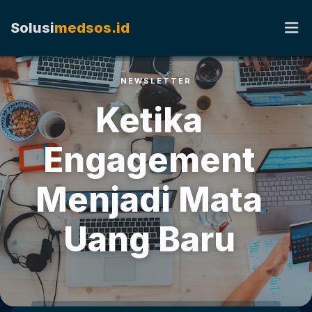
Solusi
medsos.id
NEWSLETTER
HOME
Ketika
TENTANG KAMI
Engagement
RATE CARD
Menjadi Mata
KERJA SAMA
Uang Baru