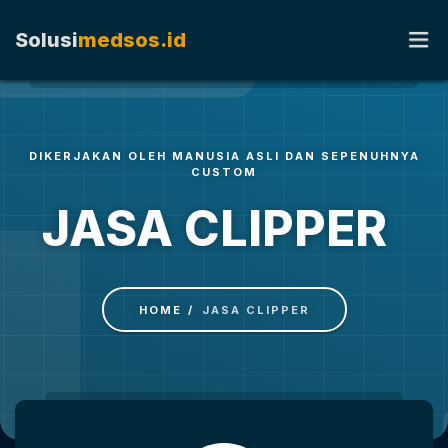
Solusi
medsos.id
HOME
DIKERJAKAN OLEH MANUSIA ASLI DAN SEPENUHNYA
CUSTOM
TENTANG KAMI
JASA CLIPPER
RATE CARD
KERJA SAMA
HOME
JASA CLIPPER