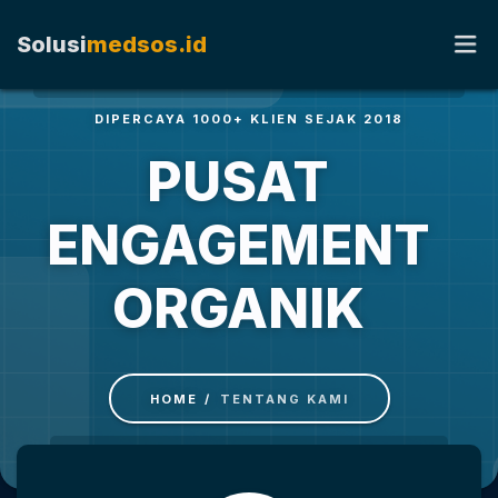
Solusi
medsos.id
DIPERCAYA 1000+ KLIEN SEJAK 2018
PUSAT
HOME
TENTANG KAMI
ENGAGEMENT
RATE CARD
ORGANIK
KERJA SAMA
HOME
TENTANG KAMI